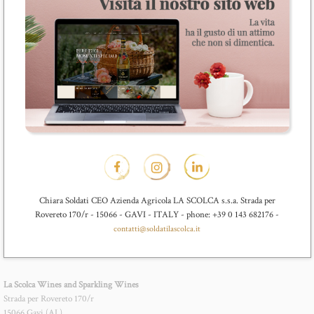
Chiara Soldati CEO Azienda Agricola LA SCOLCA s.s.a. Strada per
Rovereto 170/r - 15066 - GAVI - ITALY - phone: +39 0 143 682176 -
contatti@soldatilascolca.it
La Scolca Wines and Sparkling Wines
Strada per Rovereto 170/r
15066 Gavi (AL)