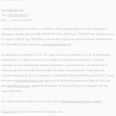
www.lascolca.net
Tel:
+39 0143 682176
Fax:
+39 0143 682197
Azienda Agricola La Scolca s.s.a. dichiara che la propria policy privacy aziendale è
adeguata a quanto previsto dal GDPR 679/2016, dal D.Lgs. 196/2003 per le parti ancora
in vigore, e dal D. Lgs. 101/2018, nonchè alle indicazioni/provvedimenti dell’Autorità
di Controllo (Garante privacy,
www.garanteprivacy.it
).
In particolare si informa la S.V. che i dati sono da noi trattati in virtù di precedente
conferimento e relativo consenso (in qualsiasi momento revocabile) e verranno
impiegati esclusivamente per attività informative, promozionali e di marketing in
relazione all’ attività svolta da La Scolca. Per ogni comunicazione, informazione,
reclamo, esercizio di diritti comunque riconducibili alla tutela della privacy la S.V. può
scrivere a:
scolca@postacert.com
oppure al Responsabile protezione Dati all’indirizzo
mail
dpo@lascolca.net
, oppure direttamente al Garante Privacy avvalendosi del sito
sopra riportato.
Per vedere la nostra policy privacy clicca qui:
www.lascolca.net/privacy-policy
Disiscriviti
per non ricevere più le mail da noi.