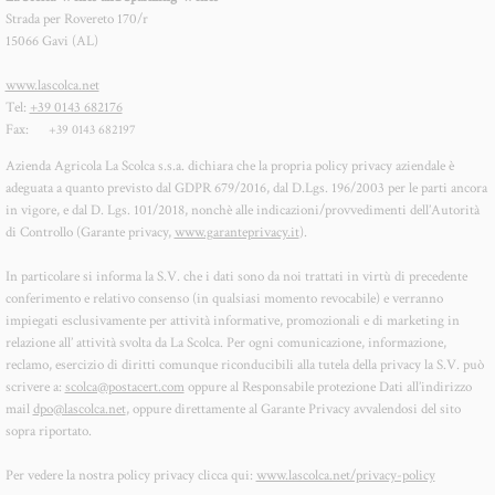
Strada per Rovereto 170/r
15066 Gavi (AL)
www.lascolca.net
Tel:
+39 0143 682176
Fax:
+39 0143 682197
Azienda Agricola La Scolca s.s.a. dichiara che la propria policy privacy aziendale è
adeguata a quanto previsto dal GDPR 679/2016, dal D.Lgs. 196/2003 per le parti ancora
in vigore, e dal D. Lgs. 101/2018, nonchè alle indicazioni/provvedimenti dell’Autorità
di Controllo (Garante privacy,
www.garanteprivacy.it
).
In particolare si informa la S.V. che i dati sono da noi trattati in virtù di precedente
conferimento e relativo consenso (in qualsiasi momento revocabile) e verranno
impiegati esclusivamente per attività informative, promozionali e di marketing in
relazione all’ attività svolta da La Scolca. Per ogni comunicazione, informazione,
reclamo, esercizio di diritti comunque riconducibili alla tutela della privacy la S.V. può
scrivere a:
scolca@postacert.com
oppure al Responsabile protezione Dati all’indirizzo
mail
dpo@lascolca.net
, oppure direttamente al Garante Privacy avvalendosi del sito
sopra riportato.
Per vedere la nostra policy privacy clicca qui:
www.lascolca.net/privacy-policy