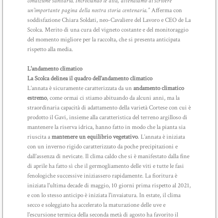
condizione sanitaria. Incrociando le dita, attendiamo di scrivere
un’importante pagina della nostra storia centenaria.”
Afferma con
soddisfazione Chiara Soldati, neo-Cavaliere del Lavoro e CEO de La
Scolca. Merito di una cura del vigneto costante e del monitoraggio
del momento migliore per la raccolta, che si presenta anticipata
rispetto alla media.
L'andamento climatico
La Scolca delinea il quadro dell’andamento climatico
L’annata è sicuramente caratterizzata da un
andamento climatico
estremo
, come ormai ci stiamo abituando da alcuni anni, ma la
straordinaria capacità di adattamento della varietà Cortese con cui è
prodotto il Gavi, insieme alla caratteristica del terreno argilloso di
mantenere la riserva idrica, hanno fatto in modo che la pianta sia
riuscita a
mantenere un equilibrio vegetativo
. L’annata è iniziata
con un inverno rigido caratterizzato da poche precipitazioni e
dall’assenza di nevicate. Il clima caldo che si è manifestato dalla fine
di aprile ha fatto sì che il germogliamento delle viti e tutte le fasi
fenologiche successive iniziassero rapidamente. La fioritura è
iniziata l'ultima decade di maggio, 10 giorni prima rispetto al 2021,
e con lo stesso anticipo è iniziata l'invaiatura. In estate, il clima
secco e soleggiato ha accelerato la maturazione delle uve e
l'escursione termica della seconda metà di agosto ha favorito il