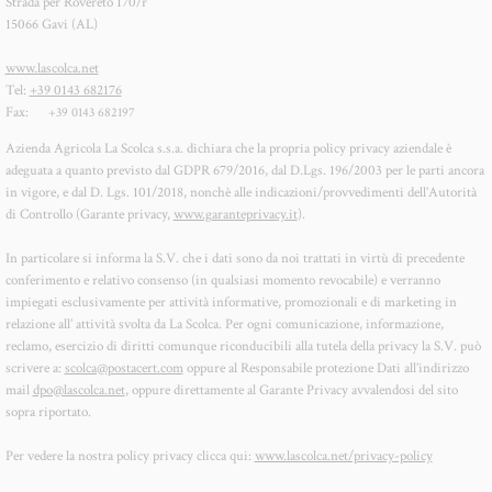
Strada per Rovereto 170/r
15066 Gavi (AL)
www.lascolca.net
Tel:
+39 0143 682176
Fax:
+39 0143 682197
Azienda Agricola La Scolca s.s.a. dichiara che la propria policy privacy aziendale è
adeguata a quanto previsto dal GDPR 679/2016, dal D.Lgs. 196/2003 per le parti ancora
in vigore, e dal D. Lgs. 101/2018, nonchè alle indicazioni/provvedimenti dell’Autorità
di Controllo (Garante privacy,
www.garanteprivacy.it
).
In particolare si informa la S.V. che i dati sono da noi trattati in virtù di precedente
conferimento e relativo consenso (in qualsiasi momento revocabile) e verranno
impiegati esclusivamente per attività informative, promozionali e di marketing in
relazione all’ attività svolta da La Scolca. Per ogni comunicazione, informazione,
reclamo, esercizio di diritti comunque riconducibili alla tutela della privacy la S.V. può
scrivere a:
scolca@postacert.com
oppure al Responsabile protezione Dati all’indirizzo
mail
dpo@lascolca.net
, oppure direttamente al Garante Privacy avvalendosi del sito
sopra riportato.
Per vedere la nostra policy privacy clicca qui:
www.lascolca.net/privacy-policy