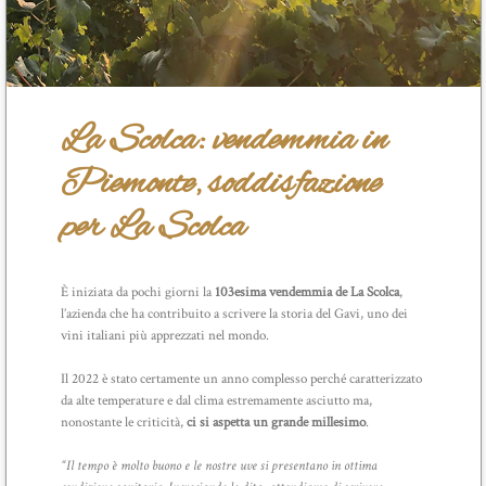
La Scolca: vendemmia in
Piemonte, soddisfazione
per La Scolca
È iniziata da pochi giorni la
103esima vendemmia de La Scolca
,
l’azienda che ha contribuito a scrivere la storia del Gavi, uno dei
vini italiani più apprezzati nel mondo.
Il 2022 è stato certamente un anno complesso perché caratterizzato
da alte temperature e dal clima estremamente asciutto ma,
nonostante le criticità,
ci si aspetta un grande millesimo
.
“Il tempo è molto buono e le nostre uve si presentano in ottima