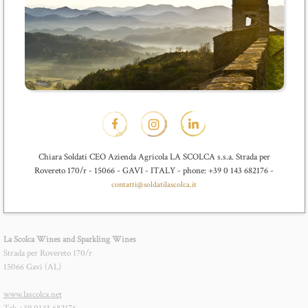
Chiara Soldati CEO Azienda Agricola LA SCOLCA s.s.a. Strada per
Rovereto 170/r - 15066 - GAVI - ITALY - phone: +39 0 143 682176 -
contatti@soldatilascolca.it
La Scolca Wines and Sparkling Wines
Strada per Rovereto 170/r
15066 Gavi (AL)
www.lascolca.net