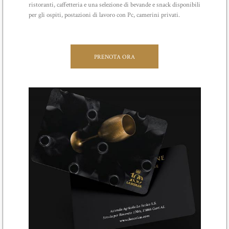
ristoranti, caffetteria e una selezione di bevande e snack disponibili
per gli ospiti, postazioni di lavoro con Pc, camerini privati.
PRENOTA ORA