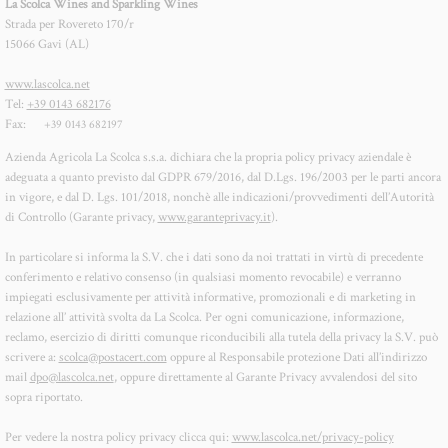
La Scolca Wines and Sparkling Wines
Strada per Rovereto 170/r
15066 Gavi (AL)
www.lascolca.net
Tel:
+39 0143 682176
Fax:
+39 0143 682197
Azienda Agricola La Scolca s.s.a. dichiara che la propria policy privacy aziendale è
adeguata a quanto previsto dal GDPR 679/2016, dal D.Lgs. 196/2003 per le parti ancora
in vigore, e dal D. Lgs. 101/2018, nonchè alle indicazioni/provvedimenti dell’Autorità
di Controllo (Garante privacy,
www.garanteprivacy.it
).
In particolare si informa la S.V. che i dati sono da noi trattati in virtù di precedente
conferimento e relativo consenso (in qualsiasi momento revocabile) e verranno
impiegati esclusivamente per attività informative, promozionali e di marketing in
relazione all’ attività svolta da La Scolca. Per ogni comunicazione, informazione,
reclamo, esercizio di diritti comunque riconducibili alla tutela della privacy la S.V. può
scrivere a:
scolca@postacert.com
oppure al Responsabile protezione Dati all’indirizzo
mail
dpo@lascolca.net
, oppure direttamente al Garante Privacy avvalendosi del sito
sopra riportato.
Per vedere la nostra policy privacy clicca qui:
www.lascolca.net/privacy-policy