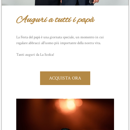
Auguri a tutti i papà
La Festa del papà è una giornata speciale, un momento in cui
regalare abbracci all'uomo più importante della nostra vita.
Tanti auguri da La Scolca!
ACQUISTA ORA