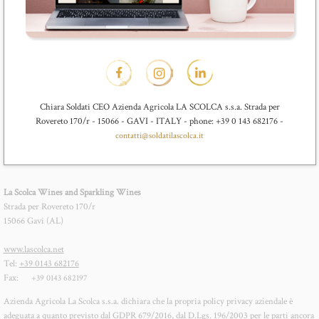
Chiara Soldati CEO Azienda Agricola LA SCOLCA s.s.a. Strada per
Rovereto 170/r - 15066 - GAVI - ITALY - phone: +39 0 143 682176 -
contatti@soldatilascolca.it
La Scolca Wines and Sparkling Wines
Strada per Rovereto 170/r
15066 Gavi (AL)
www.lascolca.net
Tel:
+39 0143 682176
Fax:
+39 0143 682197
Azienda Agricola La Scolca s.s.a. dichiara che la propria policy privacy aziendale è
adeguata a quanto previsto dal GDPR 679/2016, dal D.Lgs. 196/2003 per le parti ancora