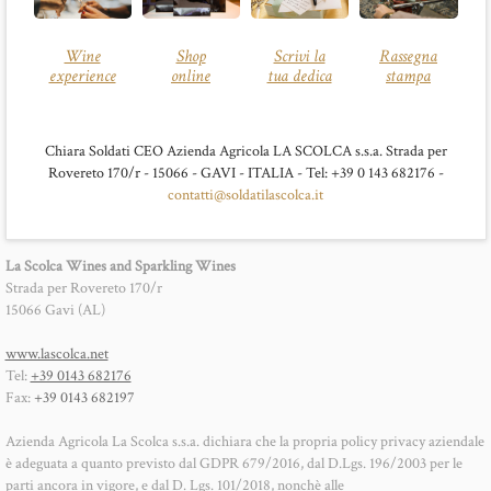
Wine
Shop
Scrivi la
Rassegna
experience
online
tua dedica
stampa
Chiara Soldati CEO Azienda Agricola LA SCOLCA s.s.a. Strada per
Rovereto 170/r - 15066 - GAVI - ITALIA - Tel: +39 0 143 682176 -
contatti@soldatilascolca.it
La Scolca Wines and Sparkling Wines
Strada per Rovereto 170/r
15066 Gavi (AL)
www.lascolca.net
Tel:
+39 0143 682176
Fax:
+39 0143 682197
Azienda Agricola La Scolca s.s.a. dichiara che la propria policy privacy aziendale
è adeguata a quanto previsto dal GDPR 679/2016, dal D.Lgs. 196/2003 per le
parti ancora in vigore, e dal D. Lgs. 101/2018, nonchè alle